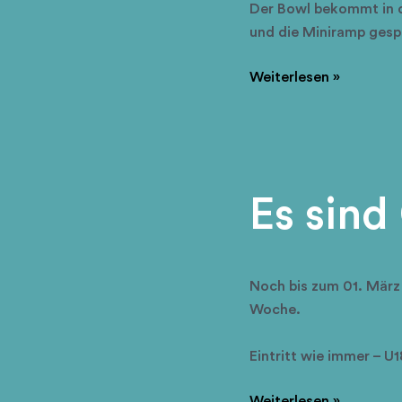
Der Bowl bekommt in d
und die Miniramp gesp
Bowl
Weiterlesen »
&
Miniramp
vorübergehend
gesperrt!
Es sind
Noch bis zum 01. März 
Woche.
Eintritt wie immer – U
Es
Weiterlesen »