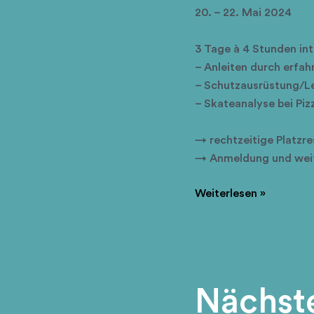
20. – 22. Mai 2024
3 Tage à 4 Stunden int
– Anleiten durch erfah
– Schutzausrüstung/L
– Skateanalyse bei Piz
→ rechtzeitige Platzre
→ Anmeldung und weite
Skateboard
Weiterlesen »
Workshop
im
Mai
Nächste