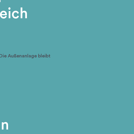
eich
Die Außenanlage bleibt
en