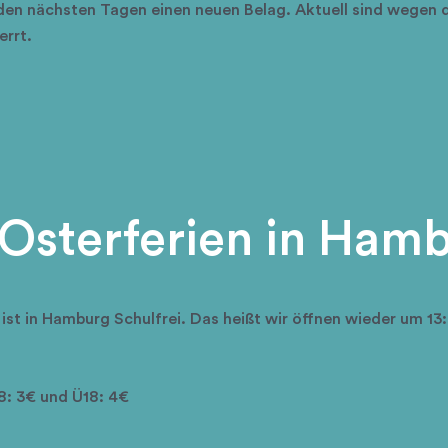
en nächsten Tagen einen neuen Belag. Aktuell sind wegen d
errt.
 Osterferien in Ham
ist in Hamburg Schulfrei. Das heißt wir öffnen wieder um 13
18: 3€ und Ü18: 4€