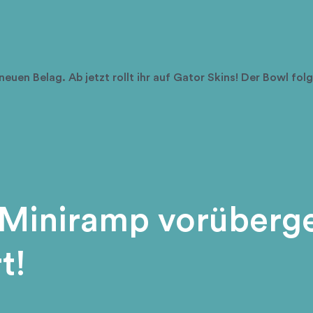
neuen Belag. Ab jetzt rollt ihr auf Gator Skins! Der Bowl folg
 Miniramp vorüberg
t!