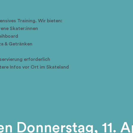
ensives Training. Wir bieten:
rene Skater:innen
eihboard
za & Getränken
servierung erforderlich
re Infos vor Ort im Skateland
n Donnerstag, 11. Ap