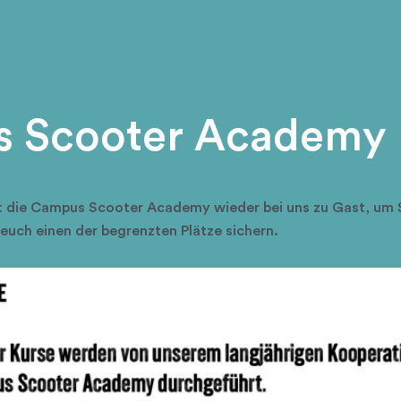
 Scooter Academy
st die Campus Scooter Academy wieder bei uns zu Gast, um
euch einen der begrenzten Plätze sichern.