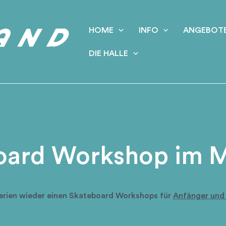
HOME
INFO
ANGEBOT
DIE HALLE
oard Workshop im M
tferien wieder einen Skateboard Workshops für
Anfänger und 