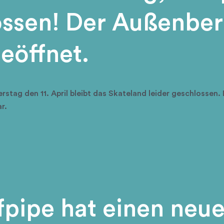
ossen! Der Außenber
geöffnet.
ag den 11. April bleibt das Skateland leider geschlossen. 
r.
fpipe hat einen neu