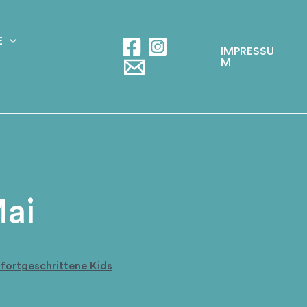
E
IMPRESSU
M
ai
fortgeschrittene Kids