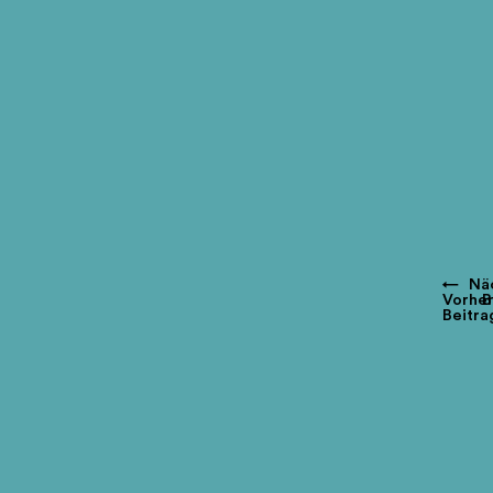
←
Nä
Vorher
B
Beitra