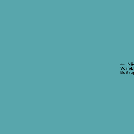
←
Nä
Vorher
B
Beitra