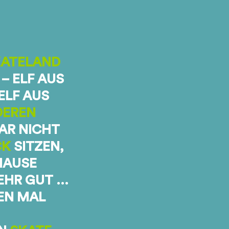
KATELAND
– ELF AUS
ELF AUS
DEREN
AR NICHT
CK
SITZEN,
HAUSE
SEHR GUT …
EN MAL