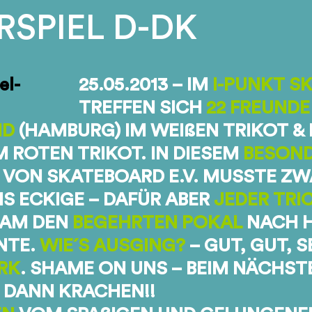
SPIEL D-DK
25.05.2013 – IM
I-PUNKT S
TREFFEN SICH
22 FREUNDE
ND
(HAMBURG) IM WEIßEN TRIKOT & 
M ROTEN TRIKOT. IN DIESEM
BESON
VON SKATEBOARD E.V. MUSSTE ZW
NS ECKIGE – DAFÜR ABER
JEDER TRI
EAM DEN
BEGEHRTEN POKAL
NACH 
NTE.
WIE´S AUSGING?
– GUT, GUT, 
RK
. SHAME ON UNS – BEIM NÄCHST
 DANN KRACHEN!!