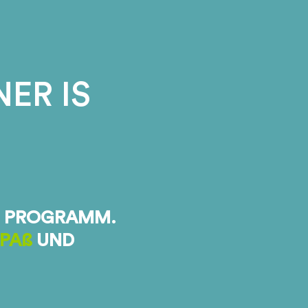
ER IS
 PROGRAMM.
SPAß
UND