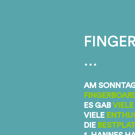
CONTEST
WINNER
&
PICTURES
FINGER
…
AM SONNTAG
FINGERBOAR
ES GAB
VIELE
VIELE
ENTHUS
DIE
BESTPLAT