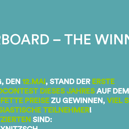
BOARD – THE WINN
, DEN
12.MAI
, STAND DER
ERSTE
DCONTEST DIESES JAHRES
AUF DEM
 FETTE PREISE
ZU GEWINNEN,
VIEL 
IASTISCHE TEILNEHMER
!
ZIERTEN
SIND: