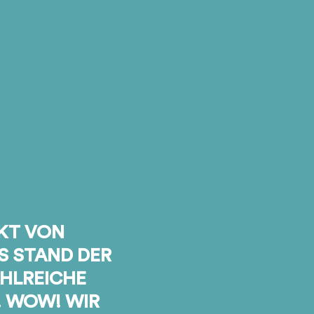
NKT VON
S STAND DER
HLREICHE
 WOW! WIR