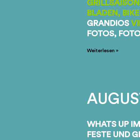
GRILLSAISON
BLADEN, BIK
GRANDIOS
VI
FOTOS, FOTO
SOMMERFEST
Weiterlesen »
AUGUST
WHATS UP I
FESTE UND G