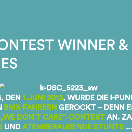
ONTEST WINNER &
RES
, DEN
1.JUNI 2013
, WURDE DIE I-PU
N
BMX-FAHRERN
GEROCKT – DENN E
 „WE DON´T CARE“-CONTEST
AN. ZA
S
UND
ATEMBERAUBENDE STUNTS
…