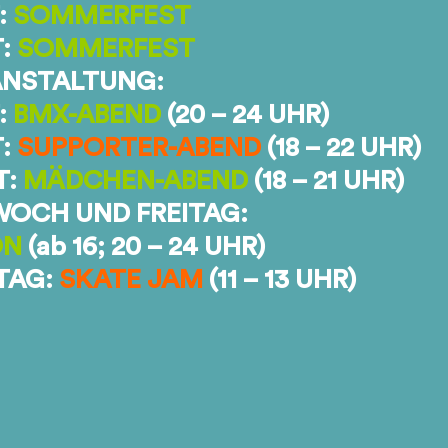
:
SOMMERFEST
T:
SOMMERFEST
NSTALTUNG:
:
BMX-ABEND
(20 – 24 UHR)
T:
SUPPORTER-ABEND
(18 – 22 UHR)
T:
MÄDCHEN-ABEND
(18 – 21 UHR)
OCH UND FREITAG:
ON
(ab 16; 20 – 24 UHR)
TAG:
SKATE JAM
(11 – 13 UHR)