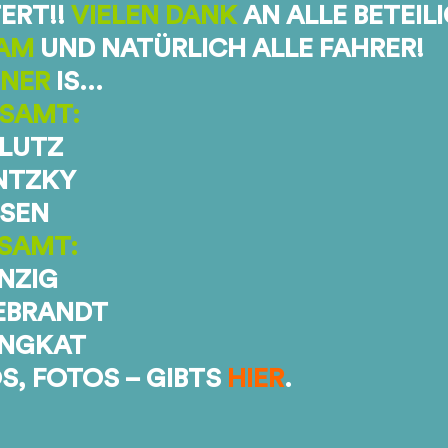
ERT!!
VIELEN DANK
AN ALLE BETEIL
EAM
UND NATÜRLICH ALLE FAHRER!
NNER
IS…
ESAMT:
 LUTZ
NTZKY
ISEN
SAMT:
ANZIG
DEBRANDT
INGKAT
S, FOTOS – GIBTS
HIER
.