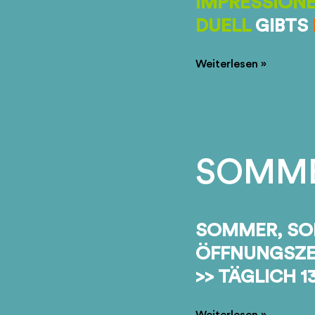
IMPRESSION
DUELL
GIBTS
LÄNDERSPIEL
Weiterlesen »
D-
DK
SOMME
SOMMER, SO
ÖFFNUNGSZE
>> TÄGLICH 13
SOMMERFERIEN
Weiterlesen »