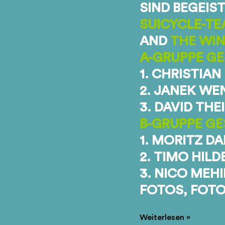
SIND BEGEIST
SUICYCLE-T
AND
THE WI
A-GRUPPE G
1. CHRISTIAN
2. JANEK WE
3. DAVID THE
B-GRUPPE GE
1. MORITZ D
2. TIMO HIL
3. NICO MEH
FOTOS, FOTO
BMX-
Weiterlesen »