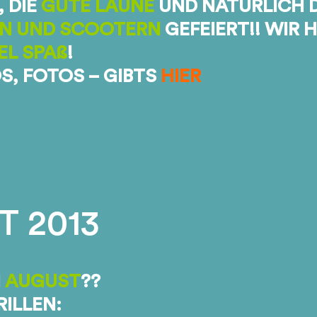
, DIE
GUTE LAUNE
UND NATÜRLICH 
EN UND SCOOTERN
GEFEIERT!! WIR 
EL SPAß
!
S, FOTOS – GIBTS
HIER
 2013
M
AUGUST
??
RILLEN: