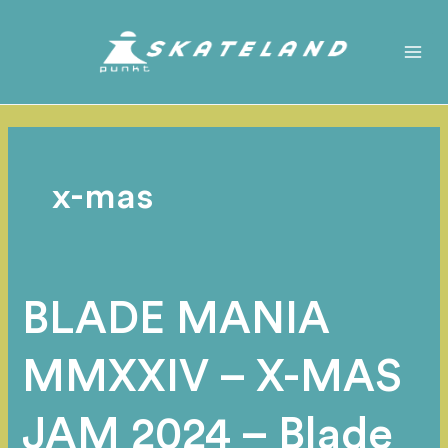
Zum
Inhalt
springen
Mai
Men
x-mas
BLADE MANIA
MMXXIV – X-MAS
JAM 2024 – Blade