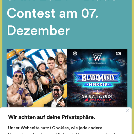
Contest am 07.
Dezember
Wir achten auf deine Privatsphäre.
Der legendäre X-MAS JAM geht in die nächste Runde.
Unser Webseite nutzt Cookies, wie jede andere