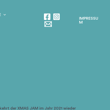
E
IMPRESSU
M
kehrt der XMAS JAM im Jahr 2021 wieder