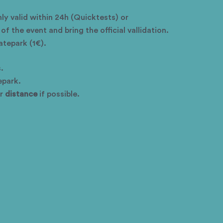
nly valid within 24h
(Quicktests)
or
f the event and bring the official vallidation.
katepark
(1€).
.
epark.
ur
distance
if possible.