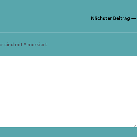
Nächster Beitrag
→
er sind mit
*
markiert