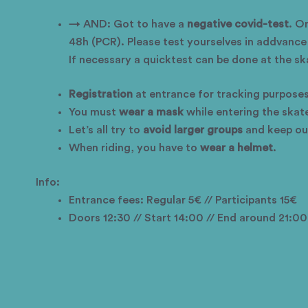
→ AND: Got to have a
negative covid-test
. O
48h
(PCR).
Please test yourselves in addvance o
If necessary a quicktest can be done at the s
Registration
at entrance for tracking purposes
You must
wear a mask
while entering the skat
Let’s all try to
avoid larger groups
and keep o
When riding, you have to
wear a helmet
.
Info:
Entrance fees: Regular 5€ // Participants 15€
Doors 12:30 // Start 14:00 // End around 21:00