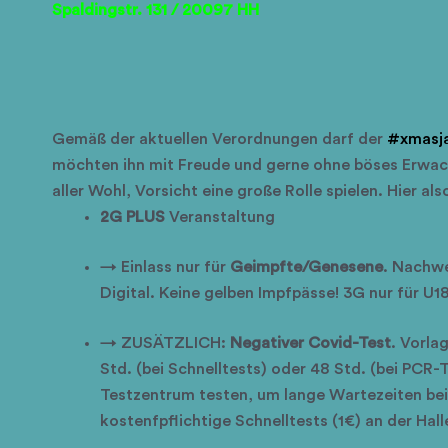
Spaldingstr. 131 / 20097 HH
Gemäß der aktuellen Verordnungen darf der
#xmasj
möchten ihn mit Freude und gerne ohne böses Erwach
aller Wohl, Vorsicht eine große Rolle spielen. Hier als
2G PLUS
Veranstaltung
→ Einlass nur für
Geimpfte/Genesene
. Nachwe
Digital. Keine gelben Impfpässe! 3G nur für U18
→ ZUSÄTZLICH:
Negativer Covid-Test
. Vorla
Std.
(bei
Schnelltests) oder 48 Std.
(bei
PCR-Te
Testzentrum testen, um lange Wartezeiten bei
kostenfpflichtige Schnelltests
(1€)
an der Hall