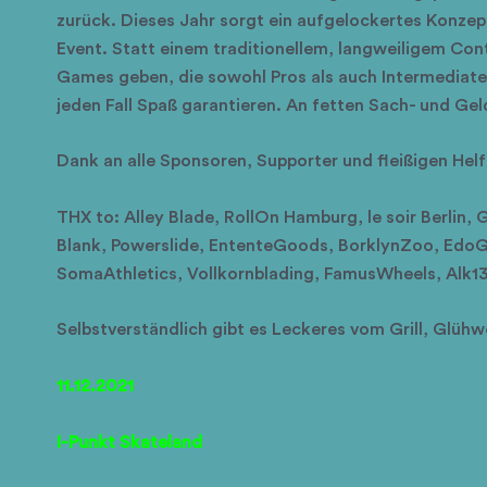
zurück. Dieses Jahr sorgt ein aufgelockertes Konzept
Event. Statt einem traditionellem, langweiligem Cont
Games geben, die sowohl Pros als auch Intermediat
jeden Fall Spaß garantieren. An fetten Sach- und Gel
Dank an alle Sponsoren, Supporter und fleißigen Helfe
THX to: Alley Blade, RollOn Hamburg, le soir Berlin
Blank, Powerslide, EntenteGoods, BorklynZoo, EdoG
SomaAthletics, Vollkornblading, FamusWheels, Alk13
Selbstverständlich gibt es Leckeres vom Grill, Glühw
11.12.2021
I-Punkt Skateland