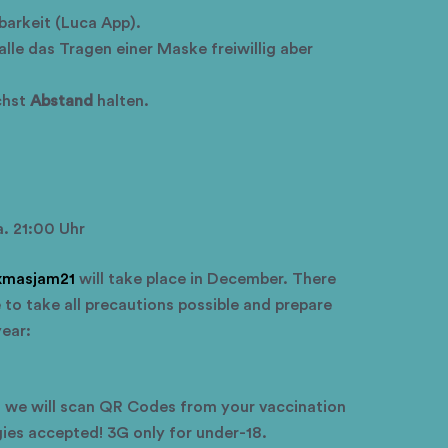
barkeit
(Luca
App).
Halle das Tragen einer Maske freiwillig aber
chst
Abstand
halten.
a. 21:00 Uhr
masjam21
will take place in December. There
 to take all precautions possible and prepare
year:
f, we will scan QR Codes from your vaccination
gies accepted! 3G only for under-18.