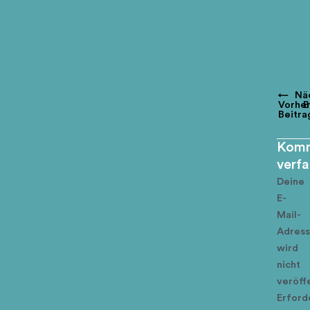
←
Nä
Vorher
B
Beitra
Komm
verf
Deine
E-
Mail-
Adres
wird
nicht
veröffe
Erford