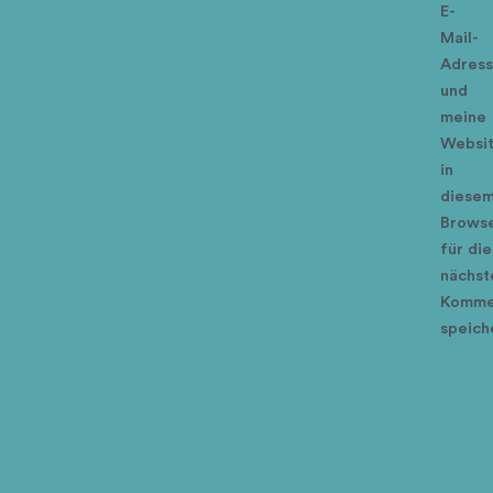
E-
Mail-
Adres
und
meine
Websi
in
diese
Brows
für die
nächst
Komme
speich