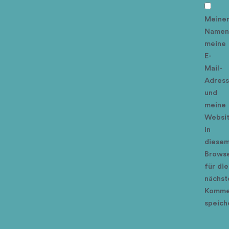
Meine
Namen
meine
E-
Mail-
Adres
und
meine
Websi
in
diese
Brows
für die
nächst
Komme
speich