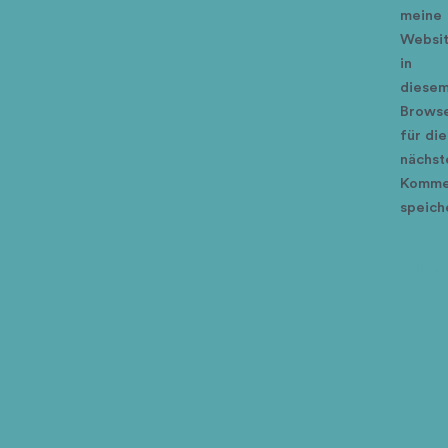
meine
Websi
in
diese
Brows
für die
nächst
Komme
speich