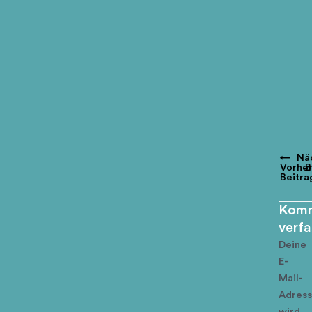
←
Nä
Vorher
B
Beitra
Komm
verf
Deine
E-
Mail-
Adres
wird