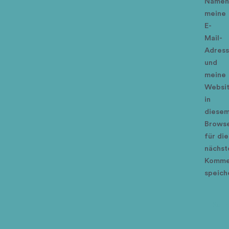
Namen
meine
E-
Mail-
Adres
und
meine
Websi
in
diese
Brows
für die
nächst
Komme
speich