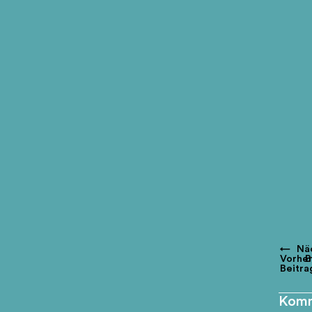
←
Nä
Vorher
B
Beitra
Komm